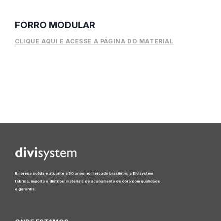
FORRO MODULAR
CLIQUE AQUI E ACESSE A PÁGINA DO MATERIAL
Empresa sólida e atuante a 30 anos no mercado brasileiro, a Divisystem
fabrica, importa e distribui materiais de acabamento de obra com qualidade
e garantia.