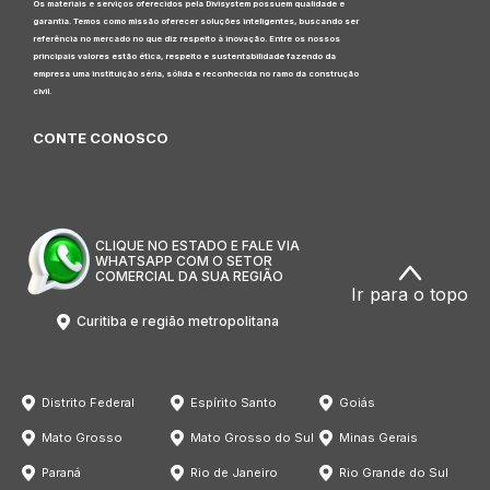
Os materiais e serviços oferecidos pela Divisystem possuem qualidade e
garantia. Temos como missão oferecer soluções inteligentes, buscando ser
referência no mercado no que diz respeito à inovação. Entre os nossos
principais valores estão ética, respeito e sustentabilidade fazendo da
empresa uma instituição séria, sólida e reconhecida no ramo da construção
civil.
CONTE CONOSCO
CLIQUE NO ESTADO E FALE VIA
WHATSAPP COM O SETOR
COMERCIAL DA SUA REGIÃO
Ir para o topo
Curitiba e região metropolitana
Distrito Federal
Espírito Santo
Goiás
Mato Grosso
Mato Grosso do Sul
Minas Gerais
Paraná
Rio de Janeiro
Rio Grande do Sul