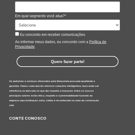
Em qual segmento você atua?*
Eu concordo em receber comunicações.
Ao informar meus dados, eu concordo com a
Política de
Privacidade
.
Quero fazer parte!
Os materiais e serviços oferecidos pela Divisystem possuem qualidade e
garantia. Temos como missão oferecer soluções inteligentes, buscando ser
referência no mercado no que diz respeito à inovação. Entre os nossos
principais valores estão ética, respeito e sustentabilidade fazendo da
empresa uma instituição séria, sólida e reconhecida no ramo da construção
civil.
CONTE CONOSCO