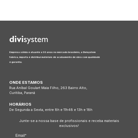
Empresa sólida e atuante a 30 anos no mercado brasileiro, a Divisystem
fabrica, importa e distribui materiais de acabamento de obra com qualidade
e garantia.
ONDE ESTAMOS
Rua Aníbal Goulart Maia Filho, 263 Bairro Alto,
Curitiba, Paraná
HORÁRIOS
De Segunda a Sexta, entre 8h e 11h48 e 13h e 18h
Junte-se a nossa base de profissionais e receba materiais
exclusivos!
Email*