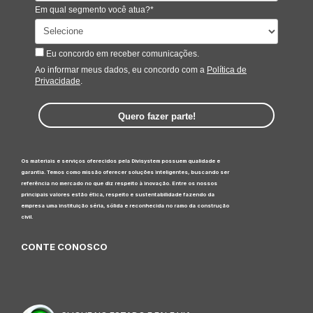
Em qual segmento você atua?*
Eu concordo em receber comunicações.
Ao informar meus dados, eu concordo com a
Política de
Privacidade
.
Quero fazer parte!
Os materiais e serviços oferecidos pela Divisystem possuem qualidade e
garantia. Temos como missão oferecer soluções inteligentes, buscando ser
referência no mercado no que diz respeito à inovação. Entre os nossos
principais valores estão ética, respeito e sustentabilidade fazendo da
empresa uma instituição séria, sólida e reconhecida no ramo da construção
civil.
CONTE CONOSCO