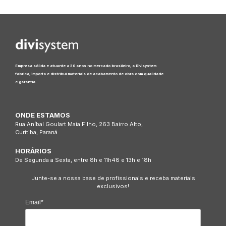
Empresa sólida e atuante a 30 anos no mercado brasileiro, a Divisystem
fabrica, importa e distribui materiais de acabamento de obra com qualidade
e garantia.
ONDE ESTAMOS
Rua Aníbal Goulart Maia Filho, 263 Bairro Alto,
Curitiba, Paraná
HORÁRIOS
De Segunda a Sexta, entre 8h e 11h48 e 13h e 18h
Junte-se a nossa base de profissionais e receba materiais
exclusivos!
Email*