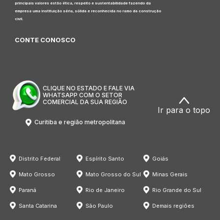
principais valores estão ética, respeito e sustentabilidade fazendo da
empresa uma instituição séria, sólida e reconhecida no ramo da construção
civil.
CONTE CONOSCO
CLIQUE NO ESTADO E FALE VIA
WHATSAPP COM O SETOR
COMERCIAL DA SUA REGIÃO
Ir para o topo
Curitiba e região metropolitana
Distrito Federal
Espírito Santo
Goiás
Mato Grosso
Mato Grosso do Sul
Minas Gerais
Paraná
Rio de Janeiro
Rio Grande do Sul
Santa Catarina
São Paulo
Demais regiões