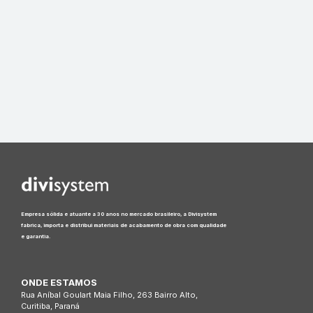
Empresa sólida e atuante a 30 anos no mercado brasileiro, a Divisystem
fabrica, importa e distribui materiais de acabamento de obra com qualidade
e garantia.
ONDE ESTAMOS
Rua Aníbal Goulart Maia Filho, 263 Bairro Alto,
Curitiba, Paraná