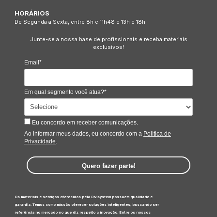
HORÁRIOS
De Segunda a Sexta, entre 8h e 11h48 e 13h e 18h
Junte-se a nossa base de profissionais e receba materiais
exclusivos!
Email*
Em qual segmento você atua?*
Eu concordo em receber comunicações.
Ao informar meus dados, eu concordo com a
Política de
Privacidade
.
Quero fazer parte!
Os materiais e serviços oferecidos pela Divisystem possuem qualidade e
garantia. Temos como missão oferecer soluções inteligentes, buscando ser
referência no mercado no que diz respeito à inovação. Entre os nossos