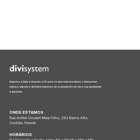
Empresa sólida e atuante a 30 anos no mercado brasileiro, a Divisystem
fabrica, importa e distribui materiais de acabamento de obra com qualidade
e garantia.
ONDE ESTAMOS
Rua Aníbal Goulart Maia Filho, 263 Bairro Alto,
Curitiba, Paraná
HORÁRIOS
De Segunda a Sexta, entre 8h e 11h48 e 13h e 18h