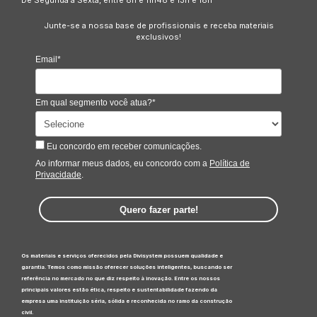
Junte-se a nossa base de profissionais e receba materiais
exclusivos!
Email*
Em qual segmento você atua?*
Eu concordo em receber comunicações.
Ao informar meus dados, eu concordo com a
Política de
Privacidade
.
Quero fazer parte!
Os materiais e serviços oferecidos pela Divisystem possuem qualidade e
garantia. Temos como missão oferecer soluções inteligentes, buscando ser
referência no mercado no que diz respeito à inovação. Entre os nossos
principais valores estão ética, respeito e sustentabilidade fazendo da
empresa uma instituição séria, sólida e reconhecida no ramo da construção
civil.